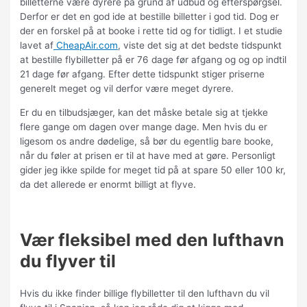
billetterne være dyrere på grund af udbud og efterspørgsel.
Derfor er det en god ide at bestille billetter i god tid. Dog er
der en forskel på at booke i rette tid og for tidligt. I et studie
lavet af
CheapAir.com
, viste det sig at det bedste tidspunkt
at bestille flybilletter på er 76 dage før afgang og og op indtil
21 dage før afgang. Efter dette tidspunkt stiger priserne
generelt meget og vil derfor være meget dyrere.
Er du en tilbudsjæger, kan det måske betale sig at tjekke
flere gange om dagen over mange dage. Men hvis du er
ligesom os andre dødelige, så bør du egentlig bare booke,
når du føler at prisen er til at have med at gøre. Personligt
gider jeg ikke spilde for meget tid på at spare 50 eller 100 kr,
da det allerede er enormt billigt at flyve.
Vær fleksibel med den lufthavn
du flyver til
Hvis du ikke finder billige flybilletter til den lufthavn du vil