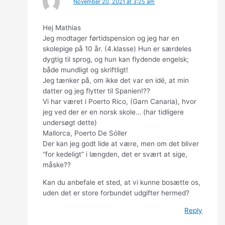
November 20, 2021 at 3:25 am
Hej Mathias
Jeg modtager førtidspension og jeg har en
skolepige på 10 år. (4.klasse) Hun er særdeles
dygtig til sprog, og hun kan flydende engelsk;
både mundligt og skriftligt!
Jeg tænker på, om ikke det var en idé, at min
datter og jeg flytter til Spanien!??
Vi har været i Poerto Rico, (Garn Canaria), hvor
jeg ved der er en norsk skole… (har tidligere
undersøgt dette)
Mallorca, Poerto De Sóller
Der kan jeg godt lide at være, men om det bliver
“for kedeligt” i længden, det er svært at sige,
måske??
Kan du anbefale et sted, at vi kunne bosætte os,
uden det er store forbundet udgifter hermed?
Reply