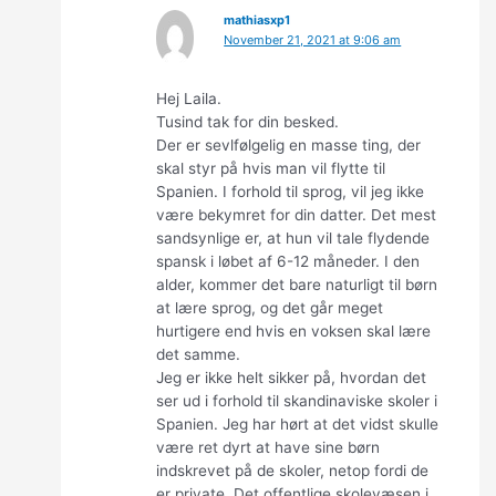
mathiasxp1
November 21, 2021 at 9:06 am
Hej Laila.
Tusind tak for din besked.
Der er sevlfølgelig en masse ting, der
skal styr på hvis man vil flytte til
Spanien. I forhold til sprog, vil jeg ikke
være bekymret for din datter. Det mest
sandsynlige er, at hun vil tale flydende
spansk i løbet af 6-12 måneder. I den
alder, kommer det bare naturligt til børn
at lære sprog, og det går meget
hurtigere end hvis en voksen skal lære
det samme.
Jeg er ikke helt sikker på, hvordan det
ser ud i forhold til skandinaviske skoler i
Spanien. Jeg har hørt at det vidst skulle
være ret dyrt at have sine børn
indskrevet på de skoler, netop fordi de
er private. Det offentlige skolevæsen i