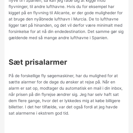
flyve til i Spanien, så kan jeg råde dig at kigge mod
flyvninger, til andre lufthavne. Hvis du for eksempel har
kigget på en flyvning til Alicante, er der gode muligheder for
at bruge den nyåbnede lufthavn i Murcia. De to lufthavne
ligger tæt på hinanden, og det vil derfor være minimalt med
forsinkelse for at nå din endedestination. Det samme gør sig
gældende med så mange andre lufthavne i Spanien.
Sæt prisalarmer
På de forskellige fly søgemaskiner, har du mulighed for at
sætte alarmer for de dage du ønsker at rejse på. Når en
alarm er sat op, modtager du automatisk en mail i din inbox,
når prisen på din flyrejse ændrer sig.
Jeg har selv haft sat
dem flere gange, hvor det er lykkedes mig at købe billigere
billetter. I det her tilfælde, var det også fordi at jeg havde
sat alarmerne i ekstrem god tid.