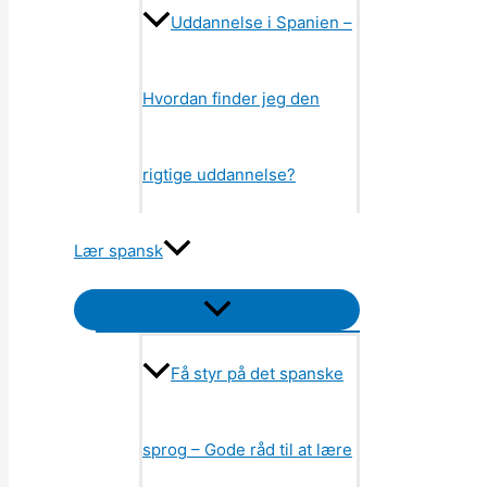
Uddannelse i Spanien –
Hvordan finder jeg den
rigtige uddannelse?
Lær spansk
Menu
Toggle
Få styr på det spanske
sprog – Gode råd til at lære