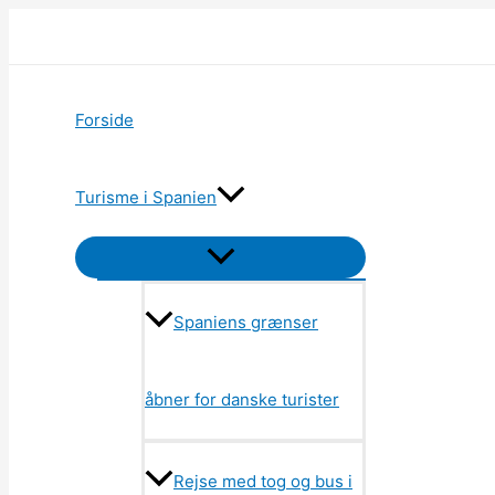
Skip
to
content
Forside
Turisme i Spanien
Menu
Toggle
Spaniens grænser
åbner for danske turister
Rejse med tog og bus i