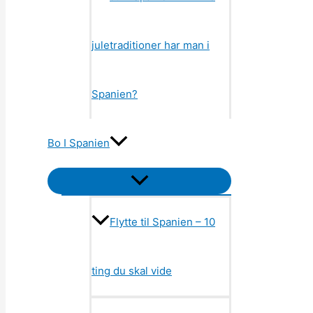
juletraditioner har man i
Spanien?
Bo I Spanien
Menu
Toggle
Flytte til Spanien – 10
ting du skal vide